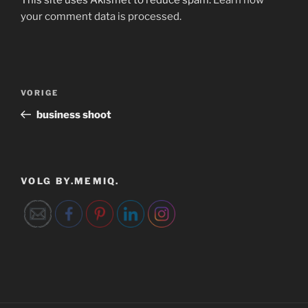
your comment data is processed.
Bericht
Vorig
VORIGE
navigatie
bericht
business shoot
VOLG BY.MEMIQ.