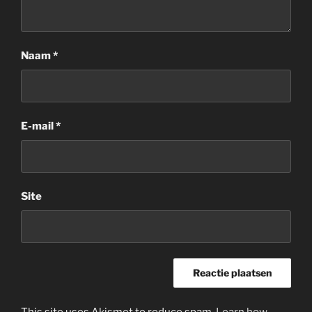
Naam
*
E-mail
*
Site
This site uses Akismet to reduce spam.
Learn how