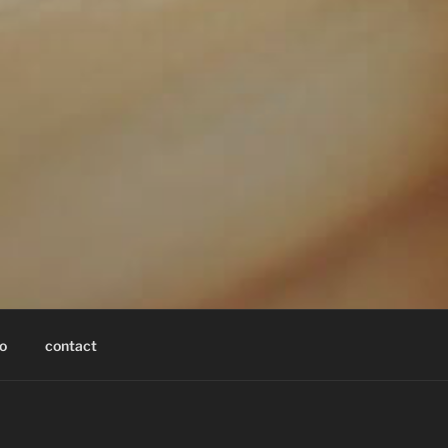
io
contact