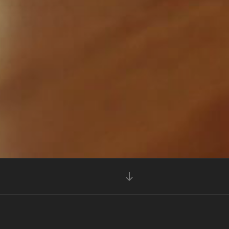
Naar
beneden
scrollen
naar
inhoud