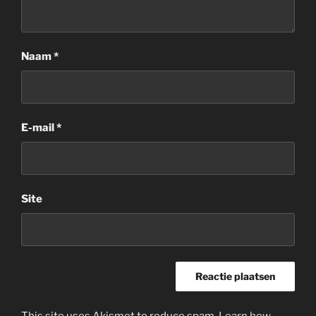
Naam
*
E-mail
*
Site
This site uses Akismet to reduce spam.
Learn how