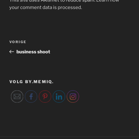
your comment data is processed.
Bericht
Vorig
VORIGE
navigatie
bericht
business shoot
VOLG BY.MEMIQ.